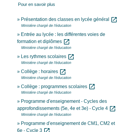
Pour en savoir plus
open_in_new
Présentation des classes en lycée général
Ministère chargé de l'éducation
Entrée au lycée : les différentes voies de
open_in_new
formation et diplômes
Ministère chargé de l'éducation
open_in_new
Les rythmes scolaires
Ministère chargé de l'éducation
open_in_new
Collège : horaires
Ministère chargé de l'éducation
open_in_new
Collège : programmes scolaires
Ministère chargé de l'éducation
Programme d'enseignement - Cycles des
open_in_new
approfondissements (5e, 4e et 3e) - Cycle 4
Ministère chargé de l'éducation
Programme d'enseignement de CM1, CM2 et
open_in_new
6e - Cycle 3