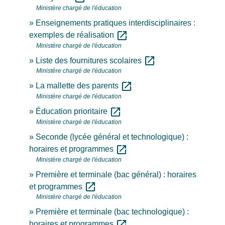
Ministère chargé de l'éducation
Enseignements pratiques interdisciplinaires :
open_in_new
exemples de réalisation
Ministère chargé de l'éducation
open_in_new
Liste des fournitures scolaires
Ministère chargé de l'éducation
open_in_new
La mallette des parents
Ministère chargé de l'éducation
open_in_new
Éducation prioritaire
Ministère chargé de l'éducation
Seconde (lycée général et technologique) :
open_in_new
horaires et programmes
Ministère chargé de l'éducation
Première et terminale (bac général) : horaires
open_in_new
et programmes
Ministère chargé de l'éducation
Première et terminale (bac technologique) :
open_in_new
horaires et programmes