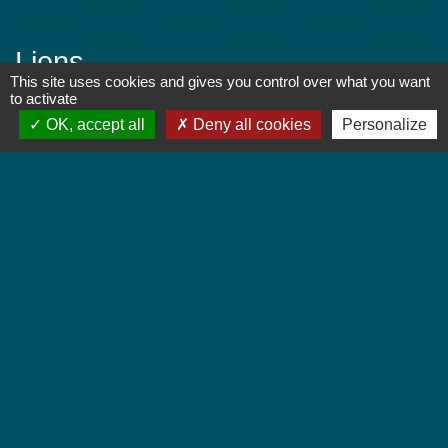
Liens
This site uses cookies and gives you control over what you want
to activate
Colmar Agglomération
OK, accept all
Deny all cookies
Personalize
TRACE
Colmarienne des Eaux
Portail du Service public
Cadastre
Ville Marraine 1er RCP
Jebsheim, ville marraine du 1er Régiment de
Chasseurs Parachutistes (PAMIERS)
-
-
Mentions légales
Politique de confidentialité
-
-
Accessibilité
Plan du site
Gestion des cookies