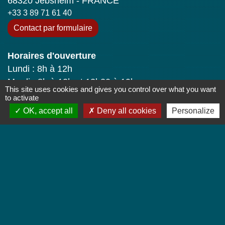
68320 Jebsheim - FRANCE
+33 3 89 71 61 40
Contact par formulaire
Horaires d'ouverture
Lundi : 8h à 12h
Mardi : 8h à 12h et 13h30 à 19h
This site uses cookies and gives you control over what you want
Mercredi : 8h à 12h
to activate
Jeudi : 8h à 12h et 17h à 19h
OK, accept all
Deny all cookies
Personalize
Vendredi : 8h à 12h
Liens
Colmar Agglomération
TRACE
Colmarienne des Eaux
Portail du Service public