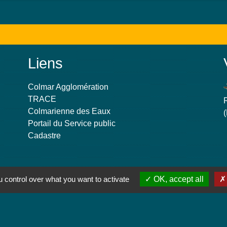
Liens
Colmar Agglomération
TRACE
Colmarienne des Eaux
Portail du Service public
Cadastre
 control over what you want to activate
OK, accept all