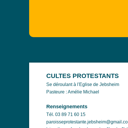
CULTES PROTESTANTS
Se déroulant à l'Eglise de Jebsheim
Pasteure : Amélie Michael
Renseignements
Tél. 03 89 71 60 15
paroisseprotestante.jebsheim@gmail.c