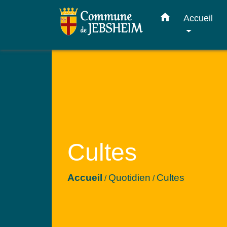
home
Accueil
Cultes
Accueil
Quotidien
Cultes
/
/