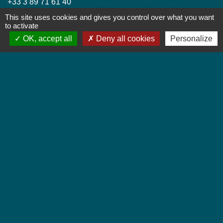
+33 3 89 71 61 40
Contact par formulaire
This site uses cookies and gives you control over what you want
to activate
OK, accept all
Deny all cookies
Personalize
Horaires d'ouverture
Lundi : 8h à 12h
Mardi : 8h à 12h et 13h30 à 19h
Mercredi : 8h à 12h
Jeudi : 8h à 12h et 17h à 19h
Vendredi : 8h à 12h
Liens
Colmar Agglomération
TRACE
Colmarienne des Eaux
Portail du Service public
Cadastre