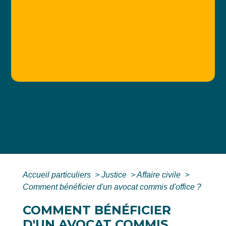
Accueil particuliers
>
Justice
>
Affaire civile
>
Comment bénéficier d'un avocat commis d'office ?
COMMENT BÉNÉFICIER
D'UN AVOCAT COMMIS