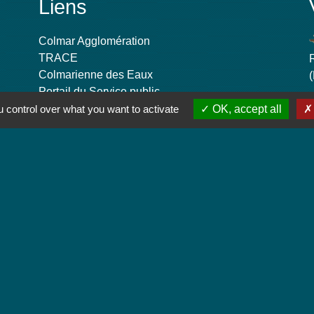
Liens
Colmar Agglomération
TRACE
Colmarienne des Eaux
Portail du Service public
Cadastre
 control over what you want to activate
OK, accept all
-
-
-
Accessibilité
Plan du site
Gestion des cookies