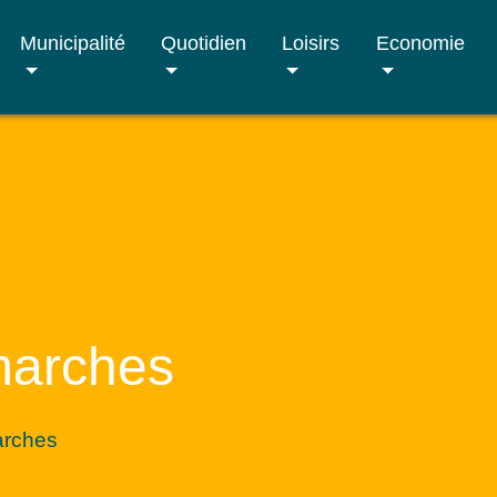
Municipalité
Quotidien
Loisirs
Economie
marches
arches