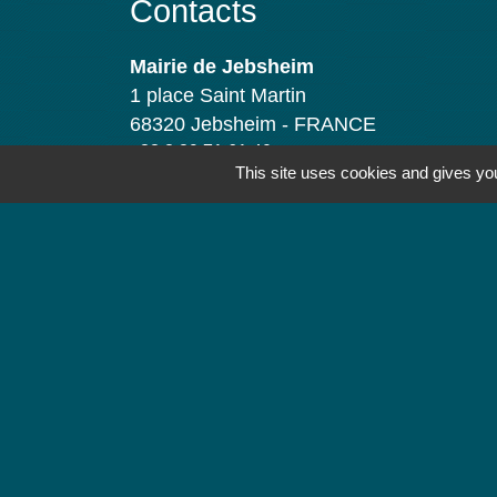
Contacts
Mairie de Jebsheim
1 place Saint Martin
68320 Jebsheim - FRANCE
+33 3 89 71 61 40
This site uses cookies and gives you
Contact par formulaire
Horaires d'ouverture
Lundi : 8h à 12h
Mardi : 8h à 12h et 13h30 à 19h
Mercredi : 8h à 12h
Jeudi : 8h à 12h et 17h à 19h
Vendredi : 8h à 12h
-
Mentions légales
Politique de confidentialité