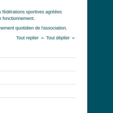
es fédérations sportives agréées
de fonctionnement.
nnement quotidien de l'association.
Tout replier
Tout déplier
keyboard_arrow_up
keyboard_arrow_down