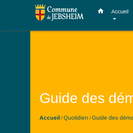
home
Accueil
Guide des dé
Accueil
Quotidien
Guide des dém
/
/