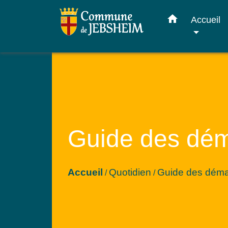
home
Accueil
Guide des dé
Accueil
Quotidien
Guide des dém
/
/