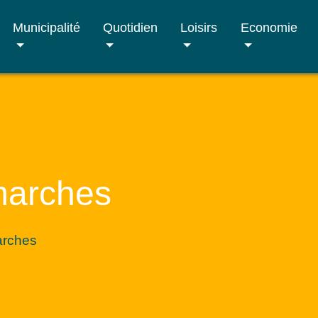
Municipalité
Quotidien
Loisirs
Economie
marches
arches