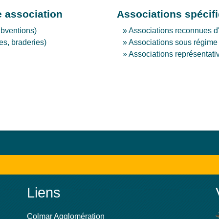
e association
Associations spécifi
ubventions)
Associations reconnues d'u
es, braderies)
Associations sous régime 
Associations représentati
Liens
Colmar Agglomération