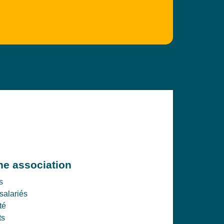
e association
s
salariés
té
ts