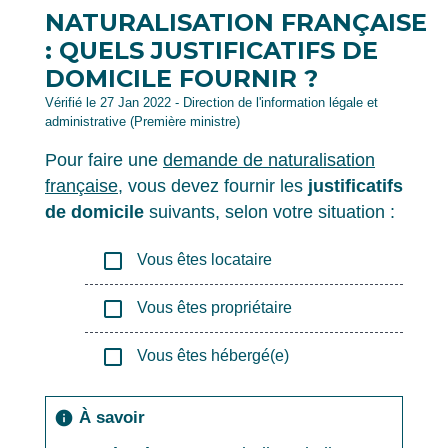
NATURALISATION FRANÇAISE
: QUELS JUSTIFICATIFS DE
DOMICILE FOURNIR ?
Vérifié le 27 Jan 2022 - Direction de l'information légale et
administrative (Première ministre)
Pour faire une
demande de naturalisation
française
, vous devez fournir les
justificatifs
de domicile
suivants, selon votre situation :
check_box_outline_blank
Vous êtes locataire
check_box_outline_blank
Vous êtes propriétaire
check_box_outline_blank
Vous êtes hébergé(e)
À savoir
info