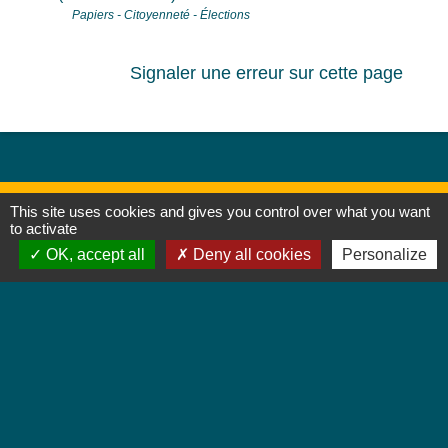
Papiers - Citoyenneté - Élections
Signaler une erreur sur cette page
This site uses cookies and gives you control over what you want
to activate
Contacts
OK, accept all
Deny all cookies
Personalize
Mairie de Jebsheim
1 place Saint Martin
68320 Jebsheim - FRANCE
+33 3 89 71 61 40
Contact par formulaire