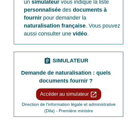
un
simulateur
vous indique la liste
personnalisée
des
documents à
fournir
pour demander la
naturalisation française
. Vous pouvez
aussi consulter une
vidéo
.
assignment
SIMULATEUR
Demande de naturalisation : quels
documents fournir ?
open_in_new
Accéder au simulateur
Direction de l'information légale et administrative
(Dila) - Première ministre