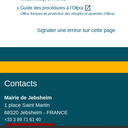
open_in_new
Guide des procédures à l'Ofpra
Office français de protection des réfugiés et apatrides (Ofpra)
Signaler une erreur sur cette page
Contacts
Mairie de Jebsheim
1 place Saint Martin
68320 Jebsheim - FRANCE
+33 3 89 71 61 40