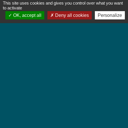
Contact par formulaire
This site uses cookies and gives you control over what you want
to activate
OK, accept all
Deny all cookies
Personalize
Horaires d'ouverture
Lundi : 8h à 12h
Mardi : 8h à 12h et 13h30 à 19h
Mercredi : 8h à 12h
Jeudi : 8h à 12h et 17h à 19h
Vendredi : 8h à 12h
Liens
Colmar Agglomération
TRACE
Colmarienne des Eaux
Portail du Service public
Cadastre