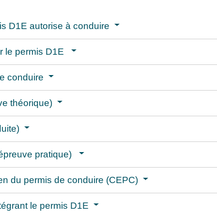
mis D1E autorise à conduire
ser le permis D1E
de conduire
ve théorique)
duite)
(épreuve pratique)
amen du permis de conduire (CEPC)
égrant le permis D1E