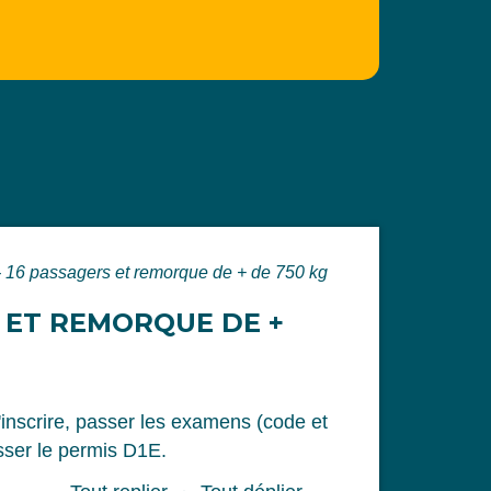
- 16 passagers et remorque de + de 750 kg
S ET REMORQUE DE +
nscrire, passer les examens (code et
sser le permis D1E.