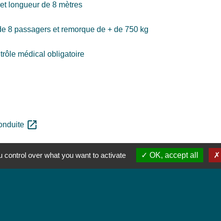
 et longueur de 8 mètres
de 8 passagers et remorque de + de 750 kg
trôle médical obligatoire
open_in_new
conduite
 control over what you want to activate
OK, accept all