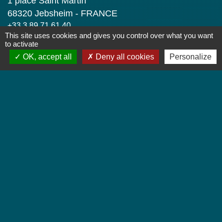
1 place Saint Martin
68320 Jebsheim - FRANCE
+33 3 89 71 61 40
This site uses cookies and gives you control over what you want
Contact par formulaire
to activate
OK, accept all
Deny all cookies
Personalize
Horaires d'ouverture
Lundi : 8h à 12h
Mardi : 8h à 12h et 13h30 à 19h
Mercredi : 8h à 12h
Jeudi : 8h à 12h et 17h à 19h
Vendredi : 8h à 12h
Liens
Colmar Agglomération
TRACE
Colmarienne des Eaux