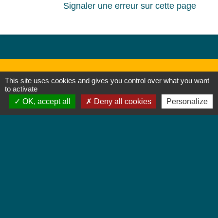
Signaler une erreur sur cette page
This site uses cookies and gives you control over what you want
to activate
Contacts
OK, accept all
Deny all cookies
Personalize
Mairie de Jebsheim
1 place Saint Martin
68320 Jebsheim - FRANCE
+33 3 89 71 61 40
Contact par formulaire
Horaires d'ouverture
Lundi : 8h à 12h