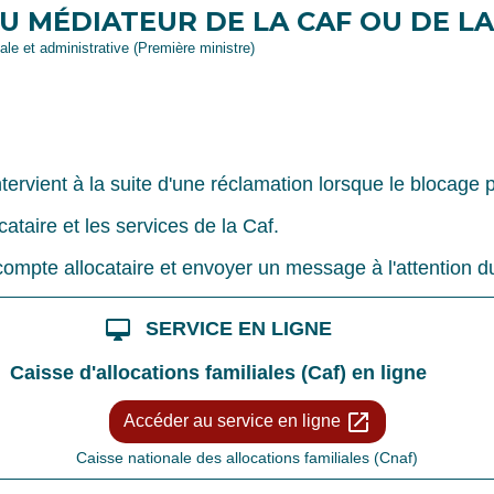
 MÉDIATEUR DE LA CAF OU DE LA
gale et administrative (Première ministre)
tervient à la suite d'une réclamation lorsque le blocage p
ocataire et les services de la Caf.
ompte allocataire et envoyer un message à l'attention d
desktop_mac
SERVICE EN LIGNE
Caisse d'allocations familiales (Caf) en ligne
open_in_new
Accéder au service en ligne
Caisse nationale des allocations familiales (Cnaf)