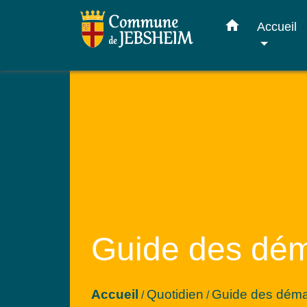
home
Accueil
Guide des dé
Accueil
Quotidien
Guide des dém
/
/