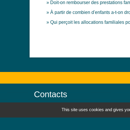
Doit-on rembourser des prestations fami
À partir de combien d'enfants a-t-on dro
Qui perçoit les allocations familiales 
Contacts
Mairie de Jebsheim
This site uses cookies and gives you
1 place Saint Martin
68320 Jebsheim - FRANCE