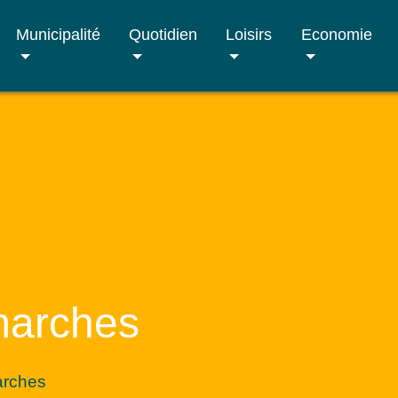
Municipalité
Quotidien
Loisirs
Economie
marches
arches