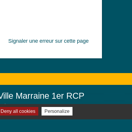
Signaler une erreur sur cette page
Ville Marraine 1er RCP
Jebsheim, ville marraine du 1er
Deny all cookies
Personalize
Régiment de Chasseurs Parachutistes
(PAMIERS)