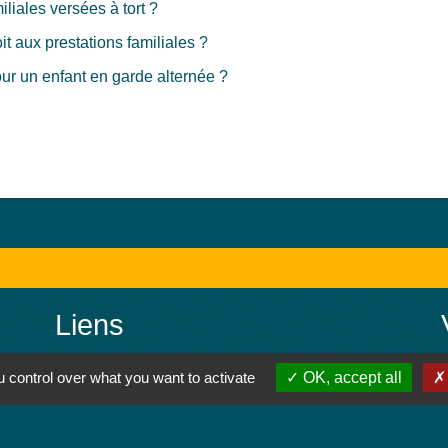
liales versées à tort ?
it aux prestations familiales ?
pour un enfant en garde alternée ?
Liens
Colmar Agglomération
 control over what you want to activate
OK, accept all
TRACE
Colmarienne des Eaux
Portail du Service public