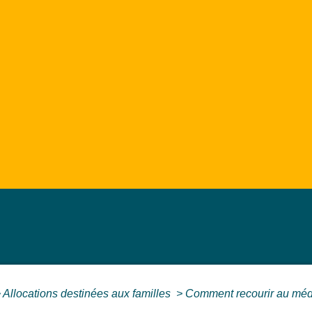
>
Allocations destinées aux familles
>
Comment recourir au médi