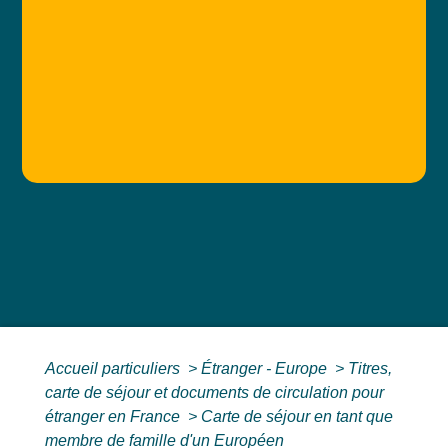
Accueil particuliers
>
Étranger - Europe
>
Titres,
carte de séjour et documents de circulation pour
étranger en France
>
Carte de séjour en tant que
membre de famille d'un Européen