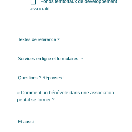
check_box_outline_blank
Fonds territoriaux de développement
associatif
Textes de référence
Services en ligne et formulaires
Questions ? Réponses !
Comment un bénévole dans une association
peut-il se former ?
Et aussi