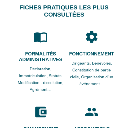
FICHES PRATIQUES LES PLUS
CONSULTÉES
import_contacts
settings
FORMALITÉS
FONCTIONNEMENT
ADMINISTRATIVES
Dirigeants,
Bénévoles,
Déclaration,
Constitution de partie
Immatriculation,
Statuts,
civile,
Organisation d’un
Modification - dissolution,
événement…
Agrément…
account_balance_wallet
group