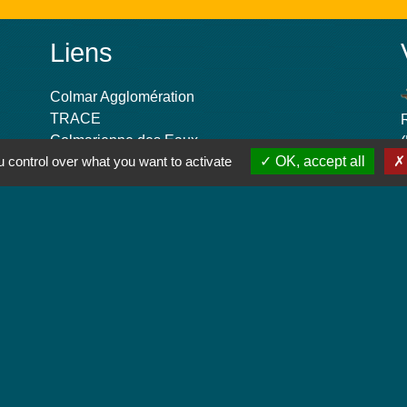
Liens
Colmar Agglomération
TRACE
Colmarienne des Eaux
 control over what you want to activate
OK, accept all
Portail du Service public
Cadastre