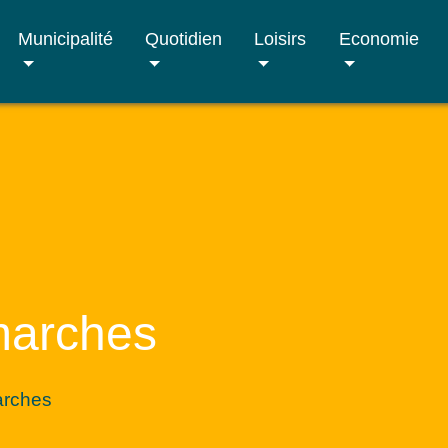
Municipalité
Quotidien
Loisirs
Economie
marches
arches