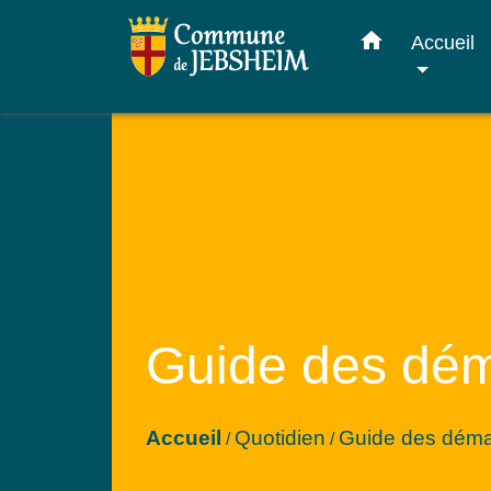
home
Accueil
Guide des dé
Accueil
Quotidien
Guide des dém
/
/