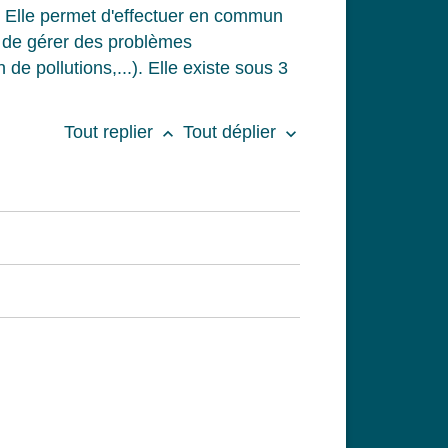
. Elle permet d'effectuer en commun
t de gérer des problèmes
e pollutions,...). Elle existe sous 3
Tout replier
Tout déplier
keyboard_arrow_up
keyboard_arrow_down