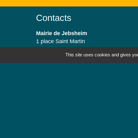
Contacts
Mairie de Jebsheim
1 place Saint Martin
68320 Jebsheim - FRANCE
This site uses cookies and gives you
+33 3 89 71 61 40
Contact par formulaire
Horaires d'ouverture
Lundi : 8h à 12h
Mardi : 8h à 12h et 13h30 à 19h
Mercredi : 8h à 12h
Jeudi : 8h à 12h et 17h à 19h
Vendredi : 8h à 12h