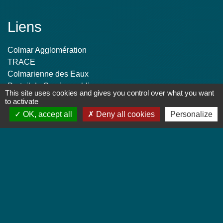
Liens
Colmar Agglomération
TRACE
Colmarienne des Eaux
Portail du Service public
This site uses cookies and gives you control over what you want
Cadastre
to activate
OK, accept all
Deny all cookies
Personalize
Ville Marraine 1er RCP
Jebsheim, ville marraine du 1er Régiment de
Chasseurs Parachutistes (PAMIERS)
-
-
Mentions légales
Politique de confidentialité
-
-
Accessibilité
Plan du site
Gestion des cookies