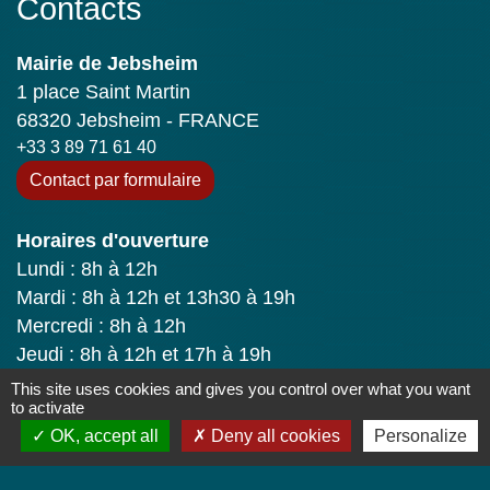
Contacts
Mairie de Jebsheim
1 place Saint Martin
68320 Jebsheim - FRANCE
+33 3 89 71 61 40
Contact par formulaire
Horaires d'ouverture
Lundi : 8h à 12h
Mardi : 8h à 12h et 13h30 à 19h
Mercredi : 8h à 12h
Jeudi : 8h à 12h et 17h à 19h
Vendredi : 8h à 12h
This site uses cookies and gives you control over what you want
to activate
OK, accept all
Deny all cookies
Personalize
Liens