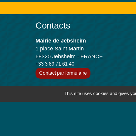
Contacts
Mairie de Jebsheim
1 place Saint Martin
68320 Jebsheim - FRANCE
+33 3 89 71 61 40
Contact par formulaire
Horaires d'ouverture
This site uses cookies and gives you
Lundi : 8h à 12h
Mardi : 8h à 12h et 13h30 à 19h
Mercredi : 8h à 12h
Jeudi : 8h à 12h et 17h à 19h
Vendredi : 8h à 12h