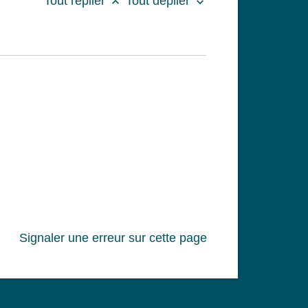
Tout replier
Tout déplier
keyboard_arrow_up
keyboard_arrow_down
Signaler une erreur sur cette page