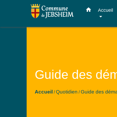
home
Accueil
Guide des dé
Accueil
Quotidien
Guide des dém
/
/