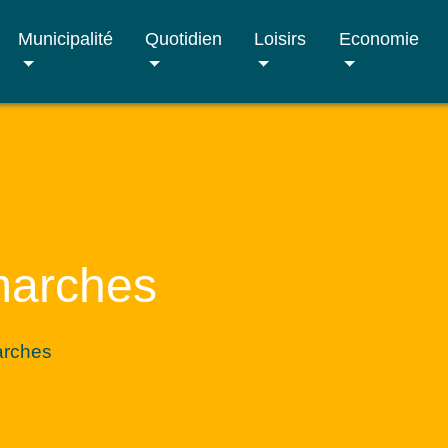
Municipalité
Quotidien
Loisirs
Economie
marches
arches