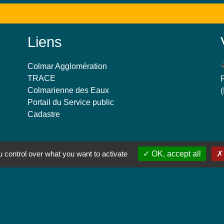
Liens
Colmar Agglomération
TRACE
Colmarienne des Eaux
Portail du Service public
Cadastre
 control over what you want to activate
OK, accept all