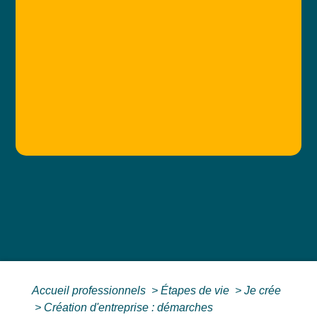
Accueil professionnels
>
Étapes de vie
>
Je crée
>
Création d'entreprise : démarches