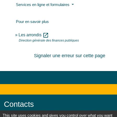
Services en ligne et formulaires
Pour en savoir plus
open_in_new
Les arrondis
Direction générale des finances publiques
Signaler une erreur sur cette page
Contacts
This site uses cookies and gives you control over what you want