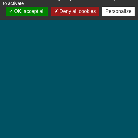
Mairie de Jebsheim
to activate
1 place Saint Martin
OK, accept all
Deny all cookies
Personalize
68320 Jebsheim - FRANCE
+33 3 89 71 61 40
Contact par formulaire
Horaires d'ouverture
Lundi : 8h à 12h
Mardi : 8h à 12h et 13h30 à 19h
Mercredi : 8h à 12h
Jeudi : 8h à 12h et 17h à 19h
Vendredi : 8h à 12h
Liens
Colmar Agglomération
TRACE