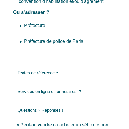
convention d'habilitation et/ou d'agrément
Où s’adresser ?
arrow_right
Préfecture
arrow_right
Préfecture de police de Paris
Textes de référence
Services en ligne et formulaires
Questions ? Réponses !
Peut-on vendre ou acheter un véhicule non