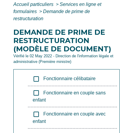
Accueil particuliers
>
Services en ligne et
formulaires
>
Demande de prime de
restructuration
DEMANDE DE PRIME DE
RESTRUCTURATION
(MODÈLE DE DOCUMENT)
Vérifié le 02 May 2022 - Direction de l'information légale et
administrative (Première ministre)
check_box_outline_blank
Fonctionnaire célibataire
check_box_outline_blank
Fonctionnaire en couple sans
enfant
check_box_outline_blank
Fonctionnaire en couple avec
enfant