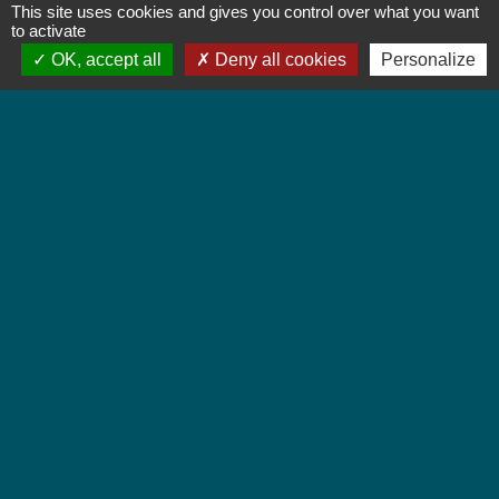
This site uses cookies and gives you control over what you want
Vendredi : 8h à 12h
to activate
OK, accept all
Deny all cookies
Personalize
Liens
Colmar Agglomération
TRACE
Colmarienne des Eaux
Portail du Service public
Cadastre
Ville Marraine 1er RCP
Jebsheim, ville marraine du 1er Régiment de
Chasseurs Parachutistes (PAMIERS)
-
-
Mentions légales
Politique de confidentialité