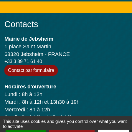
Contacts
Mairie de Jebsheim
1 place Saint Martin
68320 Jebsheim - FRANCE
+33 3 89 71 61 40
Contact par formulaire
Horaires d'ouverture
Lundi : 8h à 12h
Mardi : 8h à 12h et 13h30 à 19h
Mercredi : 8h à 12h
Jeudi : 8h à 12h et 17h à 19h
This site uses cookies and gives you control over what you want
Vendredi : 8h à 12h
to activate