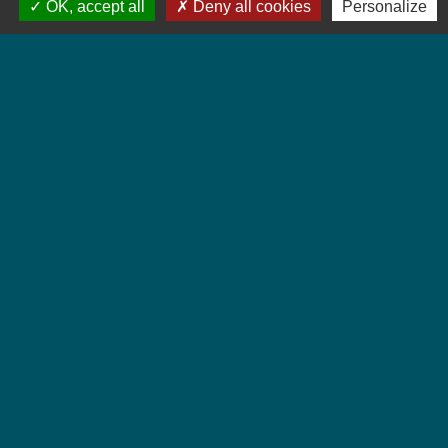
OK, accept all
Deny all cookies
Personalize
Liens
Colmar Agglomération
TRACE
Colmarienne des Eaux
Portail du Service public
Cadastre
Ville Marraine 1er RCP
Jebsheim, ville marraine du 1er Régiment de
Chasseurs Parachutistes (PAMIERS)
-
-
Mentions légales
Politique de confidentialité
-
-
Accessibilité
Plan du site
Gestion des cookies