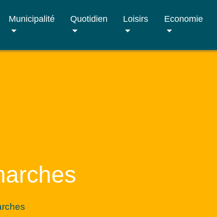
Municipalité
Quotidien
Loisirs
Economie
marches
arches