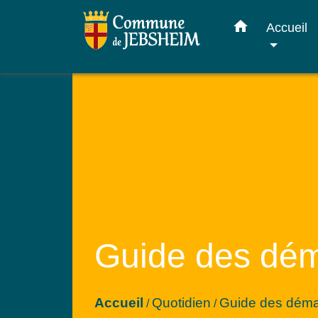
home
Accueil
Guide des dé
Accueil
Quotidien
Guide des dém
/
/