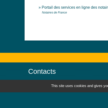
Portail des services en ligne des nota
Notaires de France
Contacts
Mairie de Jebsheim
This site uses cookies and gives you
1 place Saint Martin
68320 Jebsheim - FRANCE
+33 3 89 71 61 40