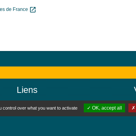
open_in_new
ires de France
Liens
Colmar Agglomération
 control over what you want to activate
OK, accept all
TRACE
Colmarienne des Eaux
Portail du Service public
Cadastre