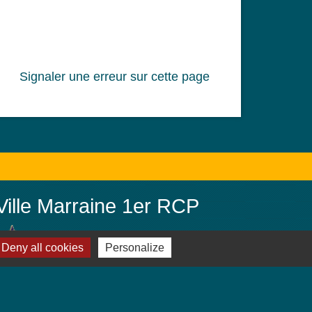
Signaler une erreur sur cette page
Ville Marraine 1er RCP
Jebsheim, ville marraine du 1er
Deny all cookies
Personalize
Régiment de Chasseurs Parachutistes
(PAMIERS)