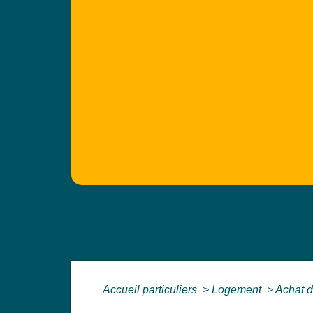
Accueil particuliers
>
Logement
>
Achat d