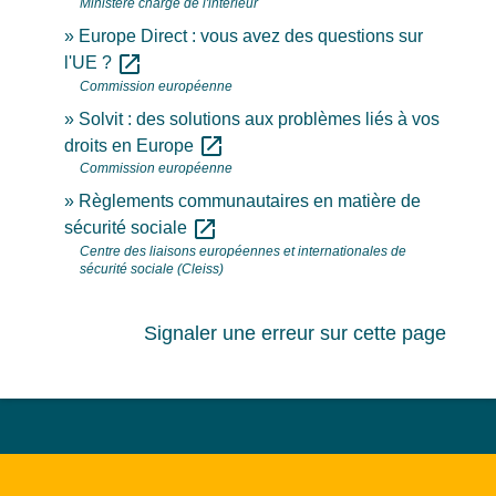
Ministère chargé de l'intérieur
Europe Direct : vous avez des questions sur
open_in_new
l'UE ?
Commission européenne
Solvit : des solutions aux problèmes liés à vos
open_in_new
droits en Europe
Commission européenne
Règlements communautaires en matière de
open_in_new
sécurité sociale
Centre des liaisons européennes et internationales de
sécurité sociale (Cleiss)
Signaler une erreur sur cette page