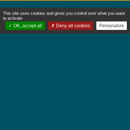
Contacts
This site uses cookies and gives you control over what you want
to activate
Mairie de Jebsheim
OK, accept all
Deny all cookies
Personalize
1 place Saint Martin
68320 Jebsheim - FRANCE
+33 3 89 71 61 40
Contact par formulaire
Horaires d'ouverture
Lundi : 8h à 12h
Mardi : 8h à 12h et 13h30 à 19h
Mercredi : 8h à 12h
Jeudi : 8h à 12h et 17h à 19h
Vendredi : 8h à 12h