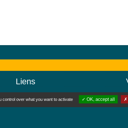
Liens
Colmar Agglomération
 control over what you want to activate
OK, accept all
TRACE
Colmarienne des Eaux
Portail du Service public
Cadastre