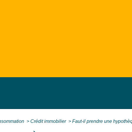
Consommation
>
Crédit immobilier
>
Faut-il prendre une hypothèq