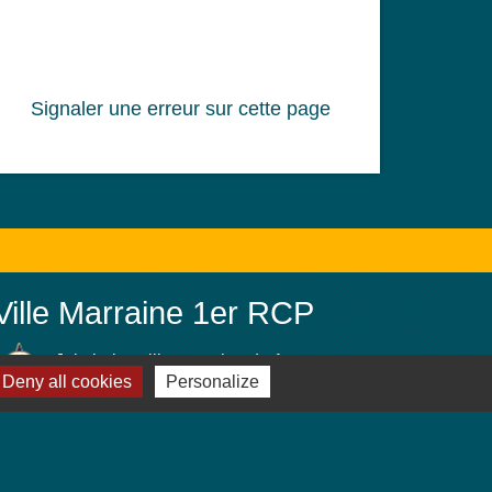
Signaler une erreur sur cette page
Ville Marraine 1er RCP
Jebsheim, ville marraine du 1er
Deny all cookies
Personalize
Régiment de Chasseurs Parachutistes
(PAMIERS)