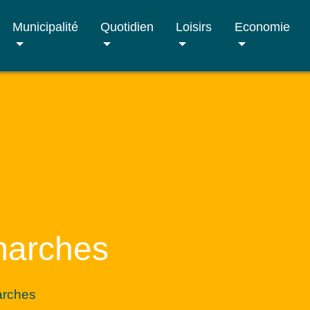
Municipalité
Quotidien
Loisirs
Economie
marches
arches