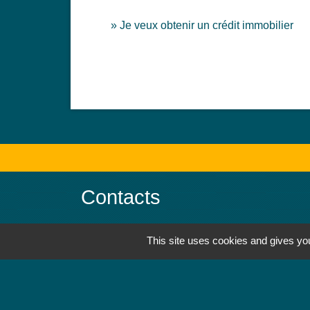
Je veux obtenir un crédit immobilier
Contacts
Mairie de Jebsheim
This site uses cookies and gives you
1 place Saint Martin
68320 Jebsheim - FRANCE
+33 3 89 71 61 40
Contact par formulaire