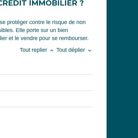
RÉDIT IMMOBILIER ?
se protéger contre le risque de non
bles. Elle porte sur un bien
lier et le vendre pour se rembourser.
Tout replier
Tout déplier
keyboard_arrow_up
keyboard_arrow_down