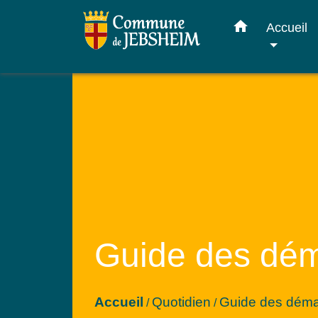
home
Accueil
Guide des dé
Accueil
Quotidien
Guide des dém
/
/