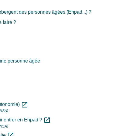
ébergent des personnes âgées (Ehpad...) ?
 faire ?
'une personne âgée
open_in_new
autonomie)
CNSA)
open_in_new
r entrer en Ehpad ?
CNSA)
open_in_new
aite