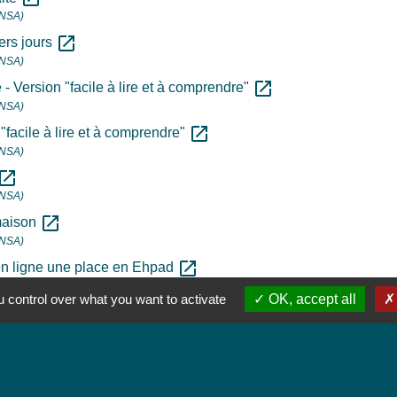
CNSA)
open_in_new
iers jours
CNSA)
open_in_new
- Version "facile à lire et à comprendre"
CNSA)
open_in_new
"facile à lire et à comprendre"
CNSA)
pen_in_new
CNSA)
open_in_new
 maison
CNSA)
open_in_new
en ligne une place en Ehpad
 control over what you want to activate
OK, accept all