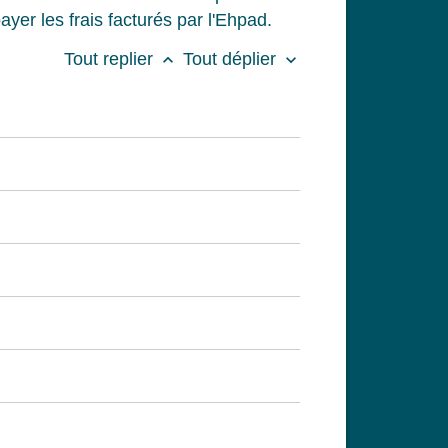
ayer les frais facturés par l'Ehpad.
Tout replier
Tout déplier
keyboard_arrow_up
keyboard_arrow_down