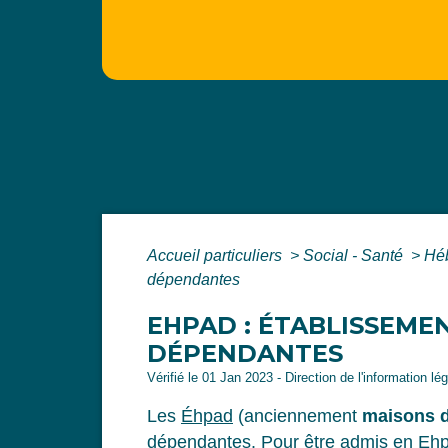
Accueil particuliers
>
Social - Santé
>
Hé
dépendantes
EHPAD : ÉTABLISSEM
DÉPENDANTES
Vérifié le 01 Jan 2023 - Direction de l'information l
Les
Éhpad
(anciennement
maisons d
dépendantes. Pour être admis en Ehpad