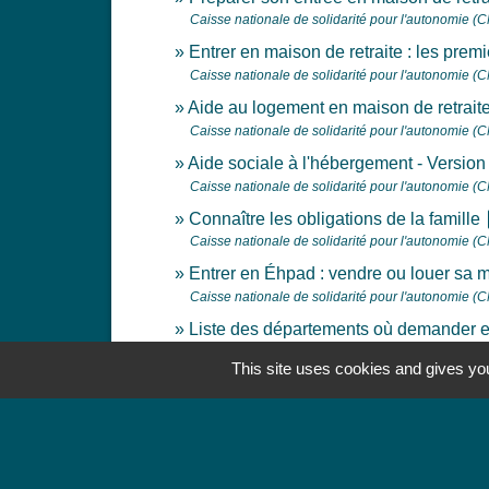
Caisse nationale de solidarité pour l'autonomie (
Entrer en maison de retraite : les prem
Caisse nationale de solidarité pour l'autonomie (
Aide au logement en maison de retraite 
Caisse nationale de solidarité pour l'autonomie (
Aide sociale à l'hébergement - Version 
Caisse nationale de solidarité pour l'autonomie (
o
Connaître les obligations de la famille
Caisse nationale de solidarité pour l'autonomie (
Entrer en Éhpad : vendre ou louer sa
Caisse nationale de solidarité pour l'autonomie (
Liste des départements où demander 
Via Trajectoire
This site uses cookies and gives you