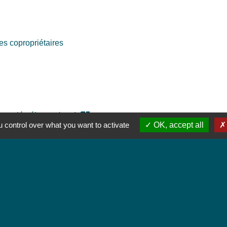
s copropriétaires
open_in_new
mmandée électronique)
 control over what you want to activate
OK, accept all
_new
formation (Anssi)
open_in_new
formation (Anssi)