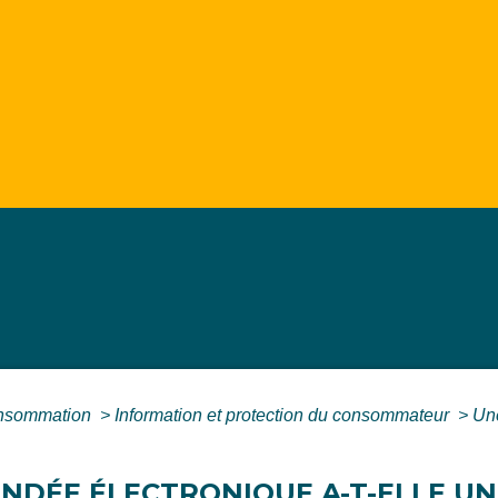
Consommation
>
Information et protection du consommateur
>
Une
DÉE ÉLECTRONIQUE A-T-ELLE UN