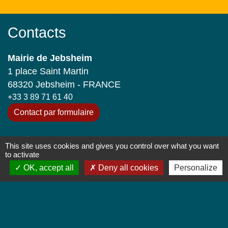
Contacts
Mairie de Jebsheim
1 place Saint Martin
68320 Jebsheim - FRANCE
+33 3 89 71 61 40
Contact par formulaire
Horaires d'ouverture
This site uses cookies and gives you control over what you want
Lundi : 8h à 12h
to activate
Mardi : 8h à 12h et 13h30 à 19h
OK, accept all
Deny all cookies
Personalize
Mercredi : 8h à 12h
Jeudi : 8h à 12h et 17h à 19h
Vendredi : 8h à 12h