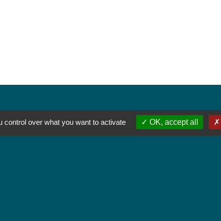
 control over what you want to activate
OK, accept all
Liens
Colmar Agglomération
TRACE
Colmarienne des Eaux
Portail du Service public
Cadastre