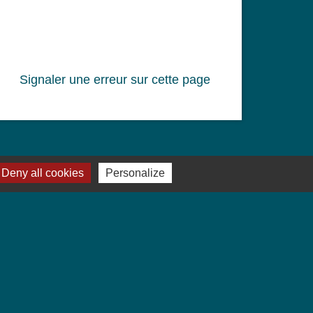
Signaler une erreur sur cette page
Deny all cookies
Personalize
Ville Marraine 1er RCP
Jebsheim, ville marraine du 1er
Régiment de Chasseurs Parachutistes
(PAMIERS)