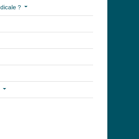
édicale ?
?