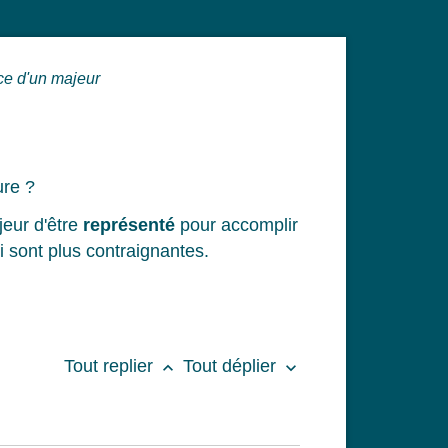
ce d'un majeur
ure ?
jeur d'être
représenté
pour accomplir
ui sont plus contraignantes.
Tout replier
Tout déplier
keyboard_arrow_up
keyboard_arrow_down