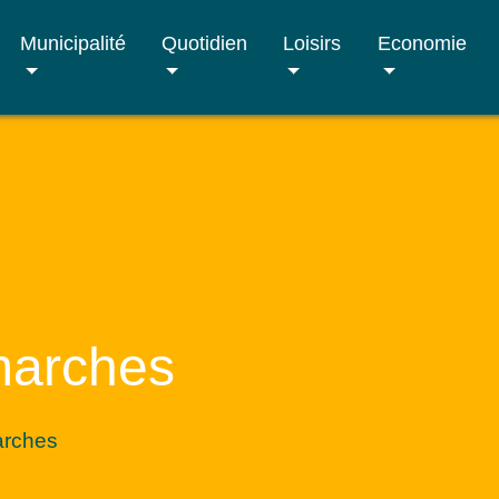
Municipalité
Quotidien
Loisirs
Economie
marches
arches