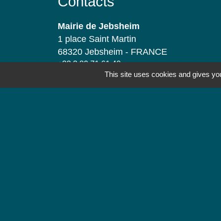
Contacts
Mairie de Jebsheim
1 place Saint Martin
68320 Jebsheim - FRANCE
+33 3 89 71 61 40
This site uses cookies and gives you
Contact par formulaire
Horaires d'ouverture
Lundi : 8h à 12h
Mardi : 8h à 12h et 13h30 à 19h
Mercredi : 8h à 12h
Jeudi : 8h à 12h et 17h à 19h
Vendredi : 8h à 12h
-
Mentions légales
Politique de confidentialité