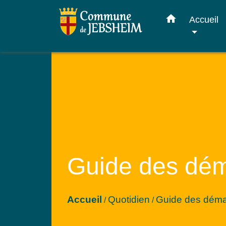
home
Accueil
Guide des dé
Accueil
Quotidien
Guide des dém
/
/