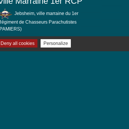
Ville Marraine 1er RCP
Jebsheim, ville marraine du 1er
Régiment de Chasseurs Parachutistes
(PAMIERS)
Deny all cookies
Personalize