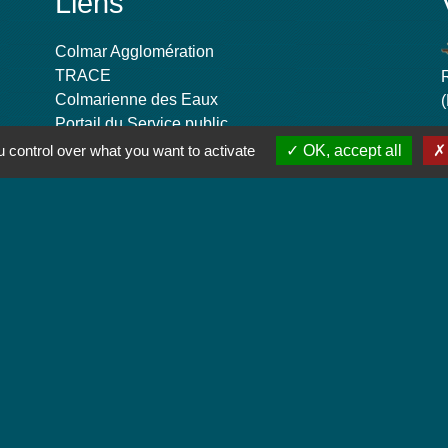
Liens
Colmar Agglomération
TRACE
Colmarienne des Eaux
Portail du Service public
Cadastre
 control over what you want to activate
OK, accept all
-
-
-
Accessibilité
Plan du site
Gestion des cookies