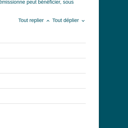
 démissionne peut bénéficier, sous
Tout replier
Tout déplier
keyboard_arrow_up
keyboard_arrow_down