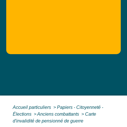
Accueil particuliers
>
Papiers - Citoyenneté -
Élections
>
Anciens combattants
>
Carte
d'invalidité de pensionné de guerre