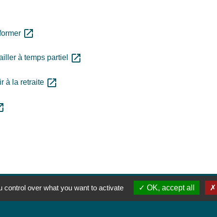
open_in_new
 former
open_in_new
iller à temps partiel
open_in_new
 à la retraite
n_new
 control over what you want to activate
OK, accept all