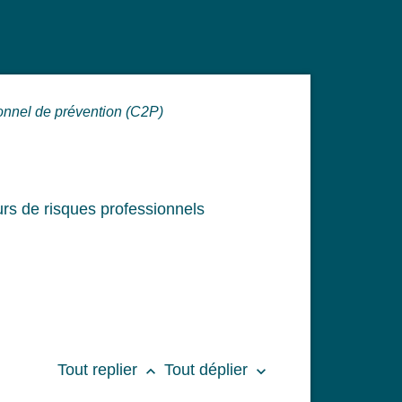
onnel de prévention (C2P)
urs de risques professionnels
Tout replier
Tout déplier
keyboard_arrow_up
keyboard_arrow_down