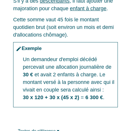
S'il y a des
descendants
, il faut ajouter une
majoration pour chaque
enfant à charge
.
Cette somme vaut 45 fois le montant
quotidien brut (soit environ un mois et demi
d'allocations chômage).
Exemple
edit
Un demandeur d'emploi décédé
percevait une allocation journalière de
30 €
et avait 2 enfants à charge. Le
montant versé à la personne avec qui il
vivait en couple sera calculé ainsi :
30 x 120 + 30 x (45 x 2)
=
6 300 €
.
Textes de référence