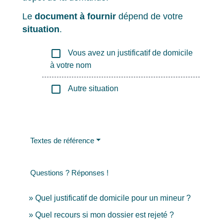
Le
document à fournir
dépend de votre
situation
.
check_box_outline_blank
Vous avez un justificatif de domicile
à votre nom
check_box_outline_blank
Autre situation
Textes de référence
Questions ? Réponses !
Quel justificatif de domicile pour un mineur ?
Quel recours si mon dossier est rejeté ?