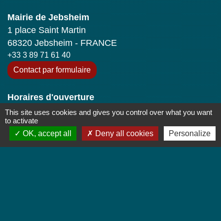
Mairie de Jebsheim
1 place Saint Martin
68320 Jebsheim - FRANCE
+33 3 89 71 61 40
Contact par formulaire
Horaires d'ouverture
Lundi : 8h à 12h
This site uses cookies and gives you control over what you want
to activate
Mardi : 8h à 12h et 13h30 à 19h
OK, accept all
Deny all cookies
Personalize
Mercredi : 8h à 12h
Jeudi : 8h à 12h et 17h à 19h
Vendredi : 8h à 12h
Liens