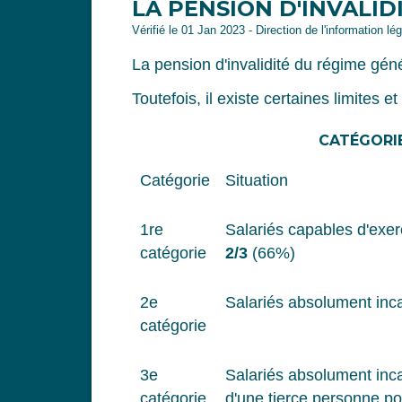
LA PENSION D'INVALIDI
Vérifié le 01 Jan 2023 - Direction de l'information lé
La pension d'invalidité du régime gén
Toutefois, il existe certaines limites et
CATÉGORIE
Catégorie
Situation
1
re
Salariés capables d'exer
catégorie
2/3
(66%)
2
e
Salariés absolument inc
catégorie
3
e
Salariés absolument inca
catégorie
d'une tierce personne pou