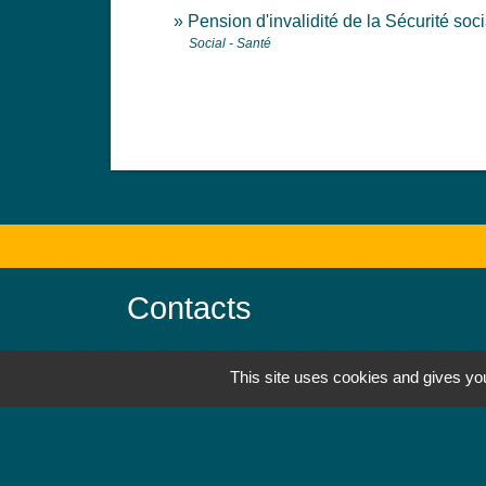
Pension d'invalidité de la Sécurité soc
Social - Santé
Contacts
Mairie de Jebsheim
This site uses cookies and gives you
1 place Saint Martin
68320 Jebsheim - FRANCE
+33 3 89 71 61 40
Contact par formulaire