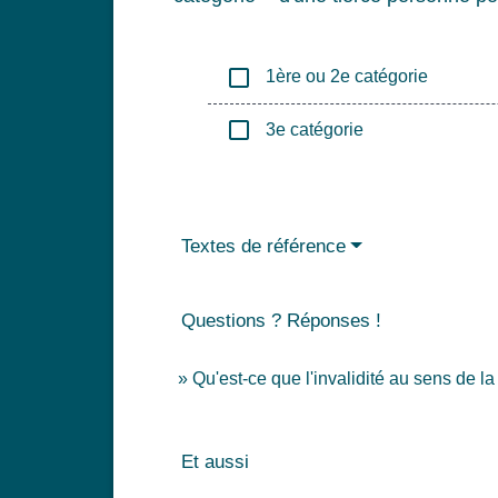
check_box_outline_blank
1ère ou 2e catégorie
check_box_outline_blank
3e catégorie
Textes de référence
Questions ? Réponses !
Qu'est-ce que l'invalidité au sens de la
Et aussi