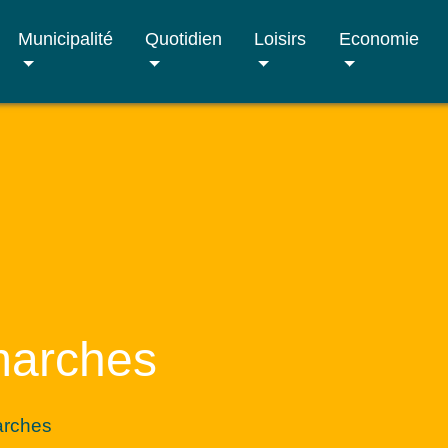
Municipalité
Quotidien
Loisirs
Economie
marches
arches