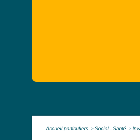
Accueil particuliers
>
Social - Santé
>
Inv