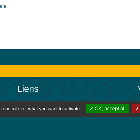
iale
Liens
Colmar Agglomération
 control over what you want to activate
OK, accept all
TRACE
Colmarienne des Eaux
Portail du Service public
Cadastre