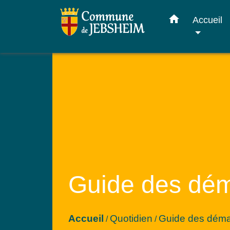
home
Accueil
Guide des dé
Accueil
Quotidien
Guide des dém
/
/