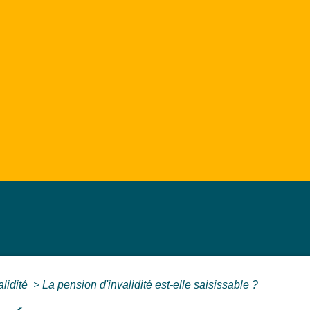
alidité
>
La pension d'invalidité est-elle saisissable ?