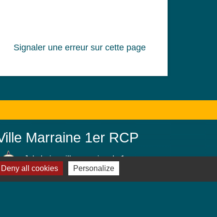
Signaler une erreur sur cette page
Ville Marraine 1er RCP
Jebsheim, ville marraine du 1er
Deny all cookies
Personalize
Régiment de Chasseurs Parachutistes
(PAMIERS)