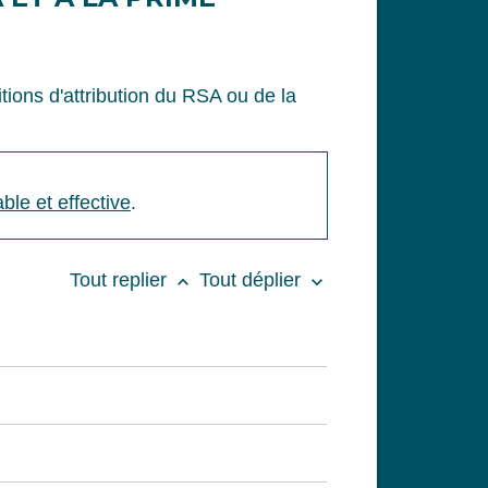
itions d'attribution du RSA ou de la
ble et effective
.
Tout replier
Tout déplier
keyboard_arrow_up
keyboard_arrow_down