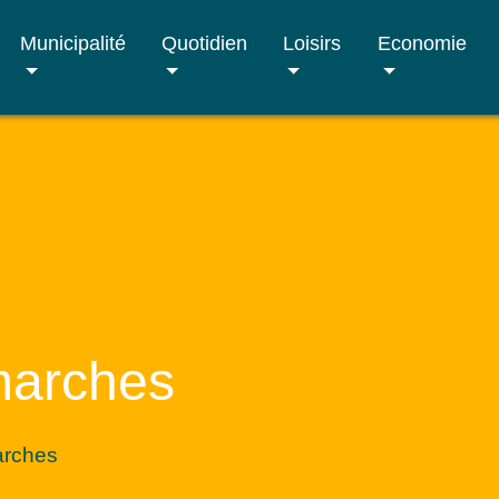
Municipalité
Quotidien
Loisirs
Economie
marches
arches