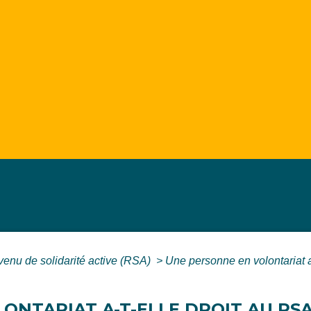
enu de solidarité active (RSA)
>
Une personne en volontariat a-
NTARIAT A-T-ELLE DROIT AU RSA