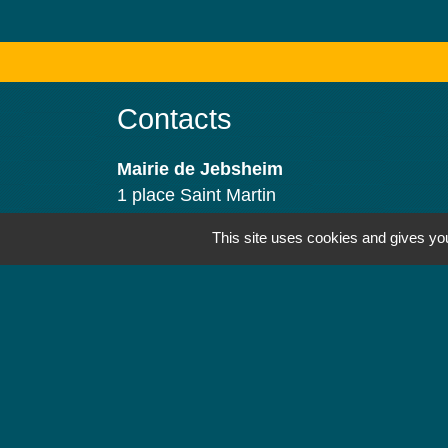
Contacts
Mairie de Jebsheim
1 place Saint Martin
68320 Jebsheim - FRANCE
This site uses cookies and gives you
+33 3 89 71 61 40
Contact par formulaire
Horaires d'ouverture
Lundi : 8h à 12h
Mardi : 8h à 12h et 13h30 à 19h
Mercredi : 8h à 12h
Jeudi : 8h à 12h et 17h à 19h