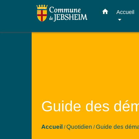
home
Accueil
Guide des dé
Accueil
Quotidien
Guide des dém
/
/