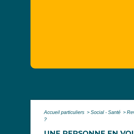
Accueil particuliers
>
Social - Santé
>
Rev
?
UNE PERSONNE EN VOLO