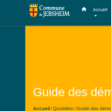
home
Accueil
Guide des dé
Accueil
Quotidien
Guide des dém
/
/