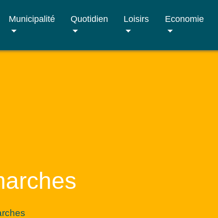
Municipalité
Quotidien
Loisirs
Economie
marches
arches