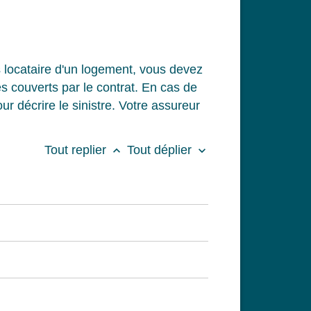
s locataire d'un logement, vous devez
es couverts par le contrat. En cas de
r décrire le sinistre. Votre assureur
Tout replier
Tout déplier
keyboard_arrow_up
keyboard_arrow_down