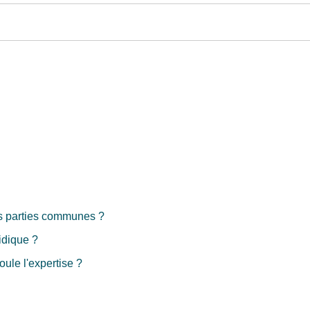
es parties communes ?
idique ?
ule l'expertise ?