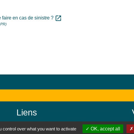
open_in_new
 faire en cas de sinistre ?
ACPR)
Liens
Colmar Agglomération
 control over what you want to activate
OK, accept all