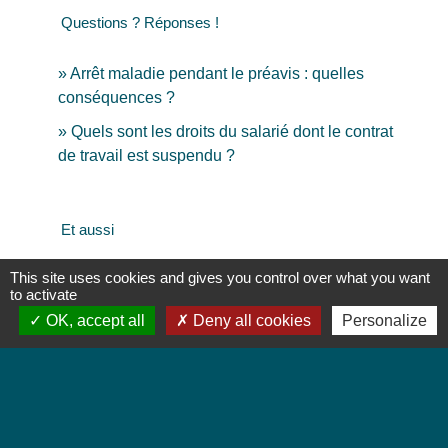
Questions ? Réponses !
Arrêt maladie pendant le préavis : quelles
conséquences ?
Quels sont les droits du salarié dont le contrat
de travail est suspendu ?
Et aussi
This site uses cookies and gives you control over what you want
Arrêt maladie : démarches à effectuer pour le
to activate
salarié
OK, accept all
Deny all cookies
Personalize
Travail - Formation
Arrêt maladie : indemnités journalières
versées au salarié
Travail - Formation