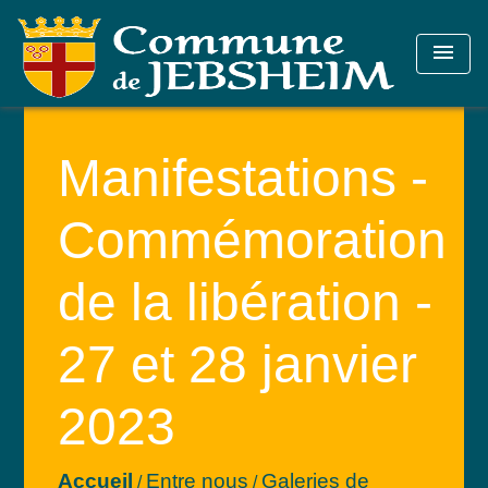
menu
Manifestations -
Commémoration
de la libération -
27 et 28 janvier
2023
Accueil
Entre nous
Galeries de
/
/