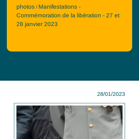
photos
Manifestations -
/
Commémoration de la libération - 27 et
28 janvier 2023
28/01/2023